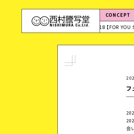
CONCEPT
タイプ」の招待状ができました
2024.06.18 【FOR YOU
20
フ
2
2
会