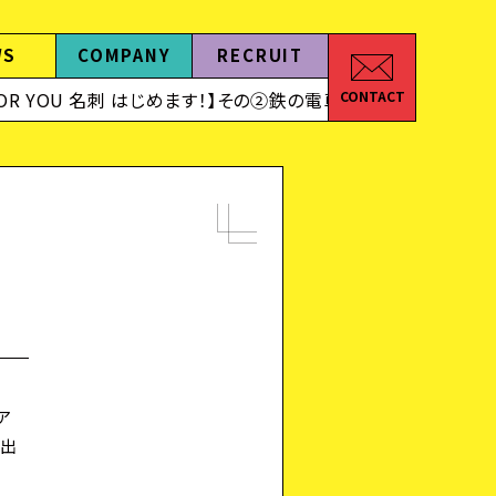
WS
COMPANY
RECRUIT
OR YOU 名刺 はじめます！】その②鉄の電車名刺
2024.09.
CONTACT
ア
と出