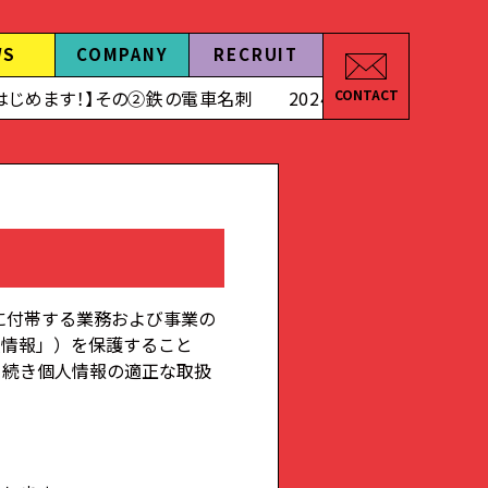
WS
COMPANY
RECRUIT
の②鉄の電車名刺
2024.09.20 様々なパーティーやノベル
CONTACT
に付帯する業務および事業の
人情報」）を保護すること
き続き個人情報の適正な取扱