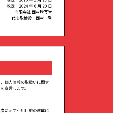
改定：2024 年 6 月 20 日
有限会社 西村謄写堂
代表取締役 西村 啓
め、個人情報の取扱いに関す
とを宣言します。
を次に示す利用目的の達成に